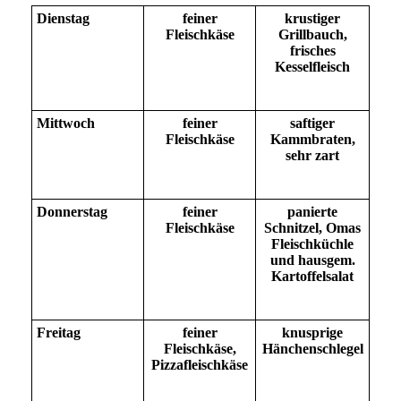
Dienstag
feiner
krustiger
Fleischkäse
Grillbauch,
frisches
Kesselfleisch
Mittwoch
feiner
saftiger
Fleischkäse
Kammbraten,
sehr zart
Donnerstag
feiner
panierte
Fleischkäse
Schnitzel, Omas
Fleischküchle
und hausgem.
Kartoffelsalat
Freitag
feiner
knusprige
Fleischkäse,
Hänchenschlegel
Pizzafleischkäse