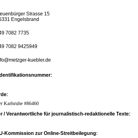
euenbürger Strasse 15
75331 Engels
49 7082 7735
49 7082 9425949
nfo@metzger-kuebler.de
dentifikationsnummer:
rde:
 Karlsruhe #86460
r / Verantwortliche für journalistisch-redaktionelle Texte:
EU-Kommission zur Online-Streitbeilegung: