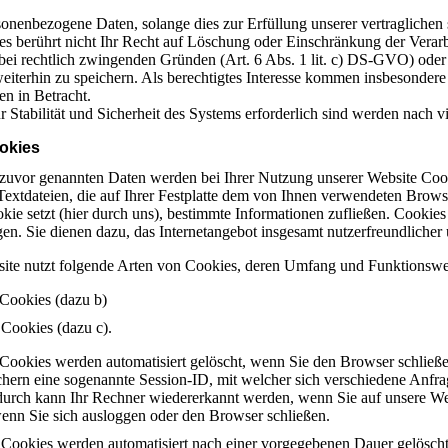
sonenbezogene Daten, solange dies zur Erfüllung unserer vertraglichen
 Dies berührt nicht Ihr Recht auf Löschung oder Einschränkung der Ver
bei rechtlich zwingenden Gründen (Art. 6 Abs. 1 lit. c) DS-GVO) oder b
eiterhin zu speichern. Als berechtigtes Interesse kommen insbesonder
n in Betracht.
r Stabilität und Sicherheit des Systems erforderlich sind werden nach vi
okies
 zuvor genannten Daten werden bei Ihrer Nutzung unserer Website Cook
 Textdateien, die auf Ihrer Festplatte dem von Ihnen verwendeten Brow
ookie setzt (hier durch uns), bestimmte Informationen zufließen. Cooki
en. Sie dienen dazu, das Internetangebot insgesamt nutzerfreundlicher 
ite nutzt folgende Arten von Cookies, deren Umfang und Funktionswei
 Cookies (dazu b)
 Cookies (dazu c).
 Cookies werden automatisiert gelöscht, wenn Sie den Browser schließ
chern eine sogenannte Session-ID, mit welcher sich verschiedene Anf
durch kann Ihr Rechner wiedererkannt werden, wenn Sie auf unsere W
wenn Sie sich ausloggen oder den Browser schließen.
e Cookies werden automatisiert nach einer vorgegebenen Dauer gelöscht,