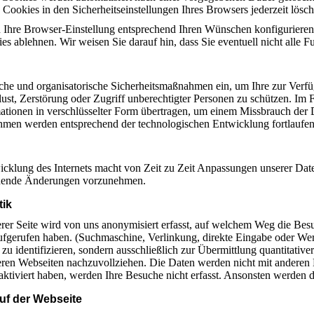
 Cookies in den Sicherheitseinstellungen Ihres Browsers jederzeit lösch
 Ihre Browser-Einstellung entsprechend Ihren Wünschen konfiguriere
ies ablehnen. Wir weisen Sie darauf hin, dass Sie eventuell nicht alle 
sche und organisatorische Sicherheitsmaßnahmen ein, um Ihre zur Verfüg
lust, Zerstörung oder Zugriff unberechtigter Personen zu schützen. Im 
ationen in verschlüsselter Form übertragen, um einem Missbrauch der 
en werden entsprechend der technologischen Entwicklung fortlaufend
icklung des Internets macht von Zeit zu Zeit Anpassungen unserer Daten
echende Änderungen vorzunehmen.
tik
er Seite wird von uns anonymisiert erfasst, auf welchem Weg die Bes
aufgerufen haben. (Suchmaschine, Verlinkung, direkte Eingabe oder 
zu identifizieren, sondern ausschließlich zur Übermittlung quantitative
eren Webseiten nachzuvollziehen. Die Daten werden nicht mit anderen
ktiviert haben, werden Ihre Besuche nicht erfasst. Ansonsten werden d
 auf der Webseite