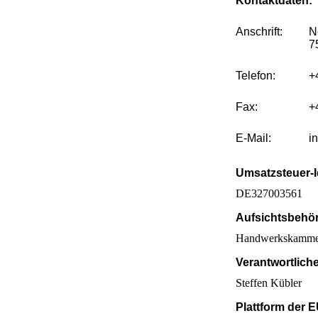
Kontaktdaten:
Anschrift:
N
Telefon:
+
Fax:
+
E-Mail:
i
Umsatzsteuer-I
DE327003561
Aufsichtsbehö
Handwerkskammer
Verantwortliche
Steffen Kübler
Plattform der 