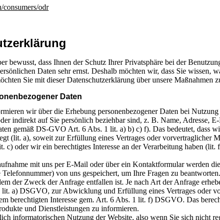
/consumers/odr
tz­erklärung
ber bewusst, dass Ihnen der Schutz Ihrer Privatsphäre bei der Benutzun
persönlichen Daten sehr ernst. Deshalb möchten wir, dass Sie wissen, 
chten Sie mit dieser Datenschutzerklärung über unsere Maßnahmen zu
onenbezogener Daten
rmieren wir über die Erhebung personenbezogener Daten bei Nutzung 
oder indirekt auf Sie persönlich beziehbar sind, z. B. Name, Adresse, 
aten gemäß DS-GVO Art. 6 Abs. 1 lit. a) b) c) f). Das bedeutet, dass 
egt (lit. a), soweit zur Erfüllung eines Vertrages oder vorvertraglicher M
lit. c) oder wir ein berechtigtes Interesse an der Verarbeitung haben (li
aufnahme mit uns per E-Mail oder über ein Kontaktformular werden die 
 Telefonnummer) von uns gespeichert, um Ihre Fragen zu beantworte
dem der Zweck der Anfrage entfallen ist. Je nach Art der Anfrage erheb
1 lit. a) DSGVO, zur Abwicklung und Erfüllung eines Vertrages oder vo
 berechtigten Interesse gem. Art. 6 Abs. 1 lit. f) DSGVO. Das berecht
rodukte und Dienstleistungen zu informieren.
lich informatorischen Nutzung der Website, also wenn Sie sich nicht re