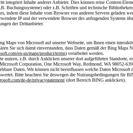
ritt integriert Inhalte anderer Anbieter. Dies können reine Content-Ele
.B. Buchungssysteme) oder z.B. Schriften und technische Bibliotheke
ies, indem diese Inhalte vom Browser von anderen Servern geladen w
wendete IP und der verwendete Browser des anfragenden Systems übermi
ngen der Drittanbieter.
g Maps von Microsoft auf unserer Webseite, um Ihnen einen interakti
klären Sie sich damit einverstanden, dass Daten gemäß der Bing Maps
soft.com/en-us/maps/product/terms
) verarbeitet werden.
te nutzen, z.B. durch Anklicken unserer dort aufgeführten Standorte, er
 Microsoft Corporation, One Microsoft Way, Redmond, WA 98052-
ehbare Daten. Wir können nicht beeinflussen welche Daten Microsoft 
uswertet. Bitte beachten Sie deswegen die Nutzungsbedingungen für B
crosoft.com/de-de/privacystatement/
(dort Bereich BING anklicken).